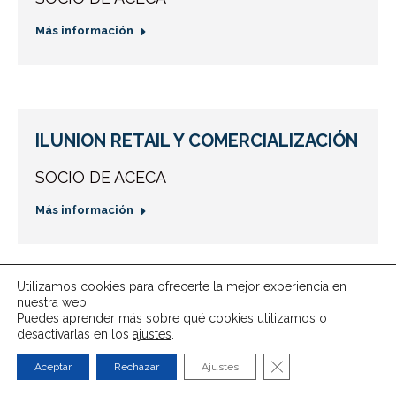
Más información
ILUNION RETAIL Y COMERCIALIZACIÓN
SOCIO DE ACECA
Más información
Utilizamos cookies para ofrecerte la mejor experiencia en
nuestra web.
ILUNION RETAIL Y COMERCIALIZACIÓN
Puedes aprender más sobre qué cookies utilizamos o
desactivarlas en los
ajustes
.
SOCIO DE ACECA
Cerrar el banner de
Aceptar
Rechazar
Ajustes
Más información