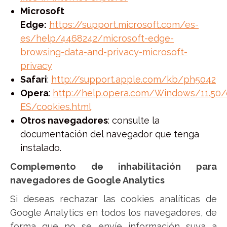
Microsoft
Edge:
https://support.microsoft.com/es-
es/help/4468242/microsoft-edge-
browsing-data-and-privacy-microsoft-
privacy
Safari
:
http://support.apple.com/kb/ph5042
Opera
:
http://help.opera.com/Windows/11.50/
ES/cookies.html
Otros navegadores
: consulte la
documentación del navegador que tenga
instalado.
Complemento de inhabilitación para
navegadores de Google Analytics
Si deseas rechazar las cookies analíticas de
Google Analytics en todos los navegadores, de
forma que no se envíe información suya a