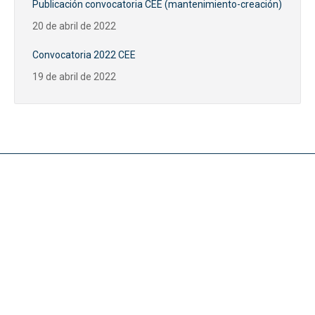
Publicación convocatoria CEE (mantenimiento-creación)
20 de abril de 2022
Convocatoria 2022 CEE
19 de abril de 2022
Noticias
CONVOCATORIA SUBVENCIONES PUBLICAS CEE
16 de abril de 2026
Resolución de 9 de mayo de 2025, de la Dirección General de
Incentivos para el Empleo y Competitividad Empresarial