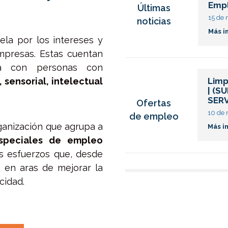
Empl
Últimas
 de abril de 2026
15 de
noticias
s información
Más i
ela por los intereses y
mpresas. Estas cuentan
ía con personas con
a, sensorial, intelectual
ón de mantenimiento y jardinería con
Limp
scapacidad del 33% o más | (MINUS
| (S
ATURALEZA SL)
SERV
Ofertas
 de marzo de 2026
10 de
de empleo
anización que agrupa a
s información
Más i
speciales de empleo
s esfuerzos que, desde
an en aras de mejorar la
cidad.