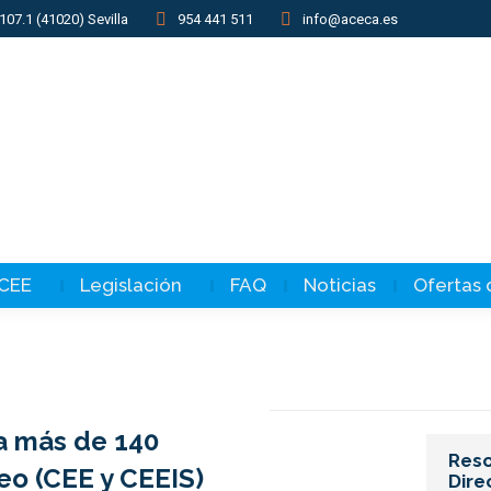
107.1 (41020) Sevilla
954 441 511
info@aceca.es
 CEE
Legislación
FAQ
Noticias
Ofertas
a más de 140
ONVOCATORIA SUBVENCIONES
Reso
eo (CEE y CEEIS)
UBLICAS CEE
Dire