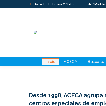
Avda. Emilio Lemos, 2 / Edificio Torre Este / Módulo 
Inicio
ACECA
Busca tu
Desde 1998, ACECA agrupa 
Resolución de 9 de mayo de 2025, de la
C
centros especiales de empl
Dirección General de Incentivos para el
P