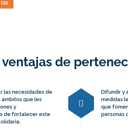
u CEE
y ventajas de pertene
ar las necesidades de
Difundir y
s ámbitos que les
medidas le
iones y
que fomen
as de fortalecer este
personas c
olidaria.