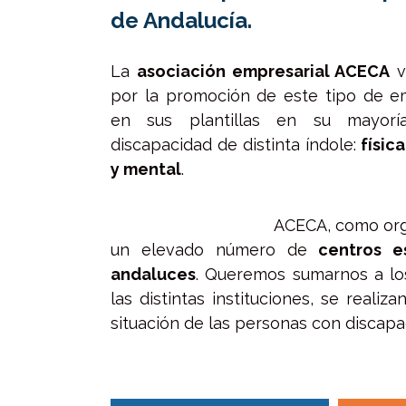
Empleo y Competitividad Empresarial
de Andalucía.
16
15 de mayo de 2025
Má
Más información
La
asociación empresarial ACECA
v
por la promoción de este tipo de e
en sus plantillas en su mayor
Mozo de almacén | (SUPERA GESTION
discapacidad de distinta índole:
físic
Pe
INTEGRAL DE SERVICIOS S.L.U.)
di
y mental
.
N
10 de marzo de 2026
12
Más información
ACECA, como org
Má
un elevado número de
centros e
andaluces
. Queremos sumarnos a lo
las distintas instituciones, se realiz
situación de las personas con discapa