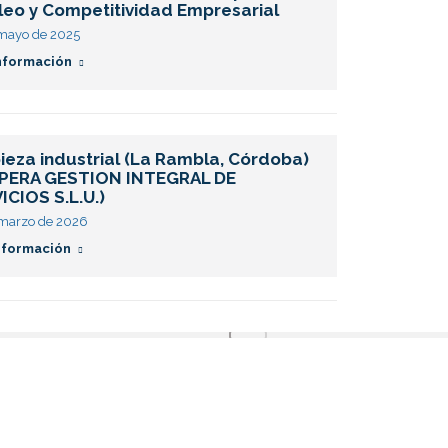
eo y Competitividad Empresarial
16 de abr
 mayo de 2025
Más info
nformación
ieza industrial (La Rambla, Córdoba)
Limpiez
UPERA GESTION INTEGRAL DE
GESTIO
ICIOS S.L.U.)
10 de mar
 marzo de 2026
Más info
nformación