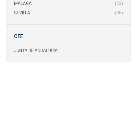
MÁLAGA
(23)
SEVILLA
(35)
CEE
JUNTA DE ANDALUCÍA
Noticias
CONVOCATORIA SUBVENCIONES PUBLICAS CEE
16 de abril de 2026