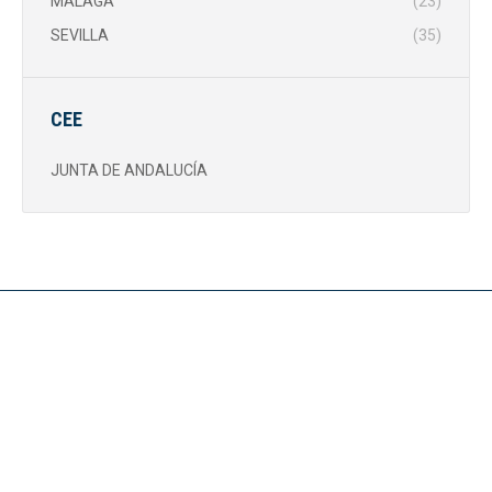
MÁLAGA
(23)
SEVILLA
(35)
CEE
JUNTA DE ANDALUCÍA
Noticias
CONVOCATORIA SUBVENCIONES PUBLICAS CEE
16 de abril de 2026