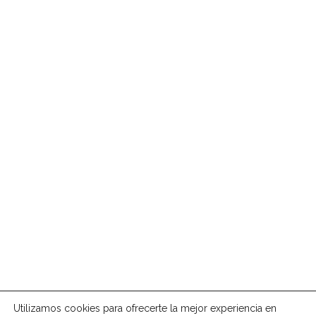
Publicación SMI 2023
15 de febrero de 2023
Novedades en la gestión y control de partes por incapacidad
temporal (IT)
17 de enero de 2023
Consejería de empleo, empresa y trabajo autónomo
24 de noviembre de 2022
Publicación convocatoria CEE (mantenimiento-creación)
20 de abril de 2022
Convocatoria 2022 CEE
19 de abril de 2022
Utilizamos cookies para ofrecerte la mejor experiencia en