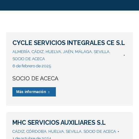
CYCLE SERVICIOS INTEGRALES CE S.L
ALMERÍA
,
CÁDIZ
,
HUELVA
,
JAÉN
,
MÁLAGA
,
SEVILLA
,
SOCIO DE ACECA
6 de febrero de 2025
SOCIO DE ACECA
Más información
MHC SERVICIOS AUXILIARES S.L
CÁDIZ
,
CÓRDOBA
,
HUELVA
,
SEVILLA
,
SOCIO DE ACECA
1 de octubre de 2024