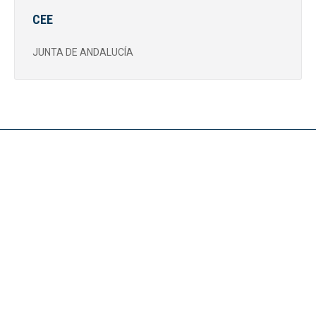
CEE
JUNTA DE ANDALUCÍA
Noticias
CONVOCATORIA SUBVENCIONES PUBLICAS CEE
16 de abril de 2026
Resolución de 9 de mayo de 2025, de la Dirección General de
Incentivos para el Empleo y Competitividad Empresarial
15 de mayo de 2025