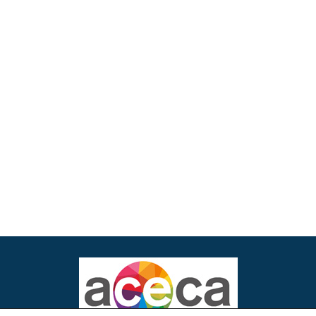
Novedades en la gestión y control de partes por incapacidad
temporal (IT)
17 de enero de 2023
Consejería de empleo, empresa y trabajo autónomo
24 de noviembre de 2022
Publicación convocatoria CEE (mantenimiento-creación)
20 de abril de 2022
Convocatoria 2022 CEE
19 de abril de 2022