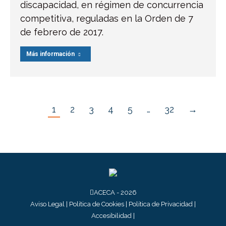
discapacidad, en régimen de concurrencia
competitiva, reguladas en la Orden de 7
de febrero de 2017.
Más información
1
2
3
4
5
…
32
→
ACECA - 2026
Aviso Legal
|
Política de Cookies
|
Política de Privacidad
|
Accesibilidad
|