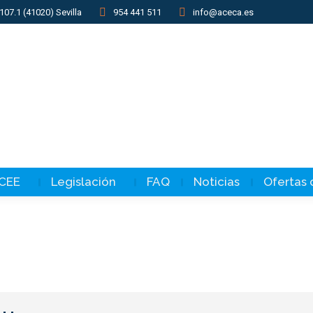
107.1 (41020) Sevilla
954 441 511
info@aceca.es
 CEE
Legislación
FAQ
Noticias
Ofertas