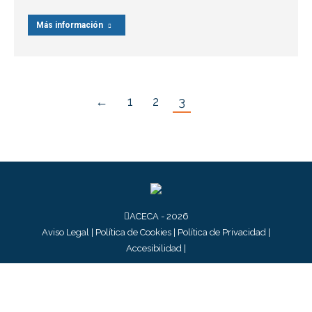
Más información
←
1
2
3
ACECA - 2026
Aviso Legal
|
Política de Cookies
|
Política de Privacidad
|
Accesibilidad
|