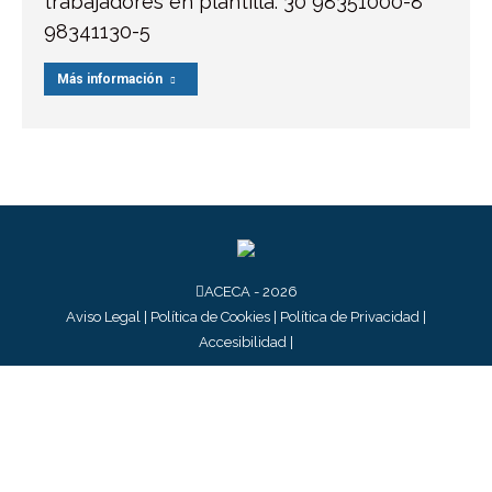
trabajadores en plantilla: 30 98351000-8
98341130-5
Más información
ACECA - 2026
Aviso Legal
|
Política de Cookies
|
Política de Privacidad
|
Accesibilidad
|