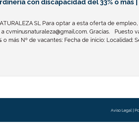
ardinería con discapacidad del 33% o má
URALEZA SL Para optar a esta oferta de empleo, 
 a cvminusnaturaleza@gmail.com. Gracias. Puesto 
 o más Nº de vacantes: Fecha de inicio: Localidad: Se
Aviso Legal
|
Po