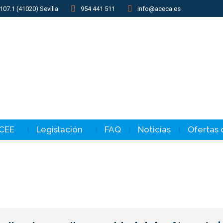
107.1 (41020) Sevilla
954 441 511
info@aceca.es
 CEE
Legislación
FAQ
Noticias
Ofertas