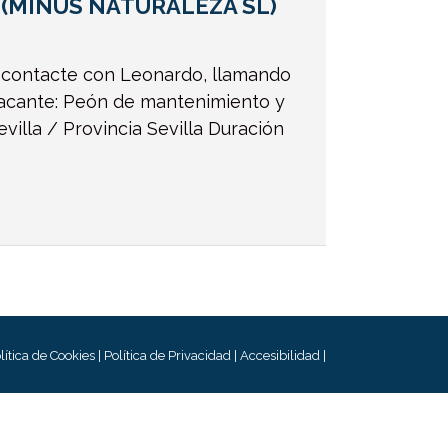
s | (MINUS NATURALEZA SL)
contacte con Leonardo, llamando
vacante: Peón de mantenimiento y
villa / Provincia Sevilla Duración
lítica de Cookies
|
Política de Privacidad
|
Accesibilidad
|